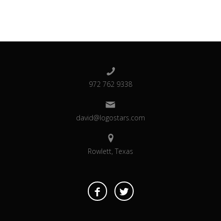
972 762 9338
david@logostars.com
Rowlett, Texas